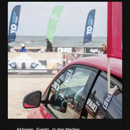
THE
FLYING
COFFEE
bei
Baltic
Lights
2024
Aktionen
Events
In den Medien