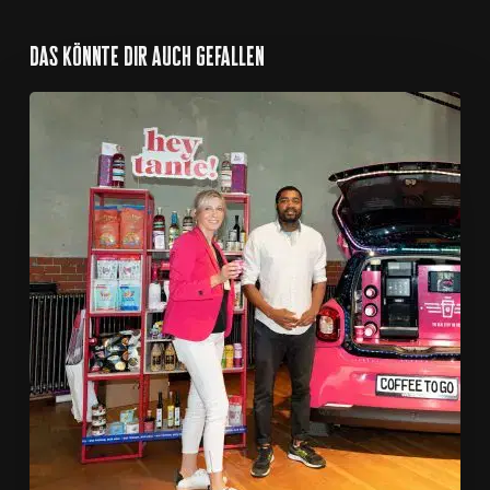
das könnte dir auch gefallen
THE
FLYING
COFFEE
auf
dem
Franchiseforum
2024