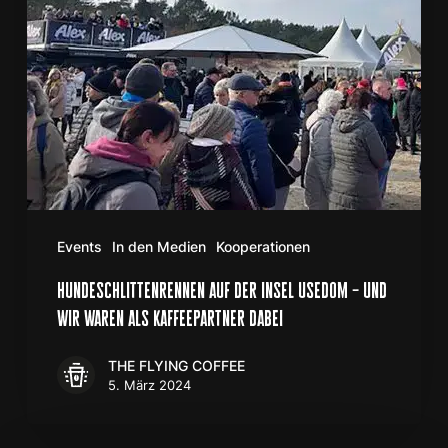
und
wir
waren
als
Kaffeepartner
dabei
Events
In den Medien
Kooperationen
hundeschlittenrennen auf der insel usedom – und
wir waren als kaffeepartner dabei
THE FLYING COFFEE
5. März 2024