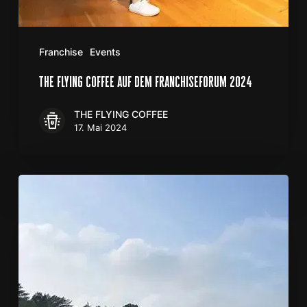
Franchise
Events
the flying coffee auf dem franchiseforum 2024
THE FLYING COFFEE
17. Mai 2024
Hundeschlittenrennen
auf
der
Insel
Usedom
–