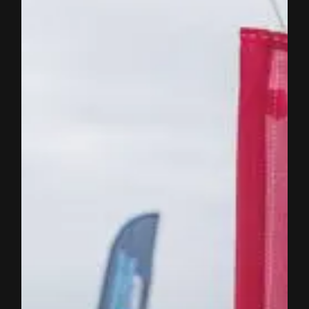
FLYING
COFFEE
bei
Baltic
Lights
2024