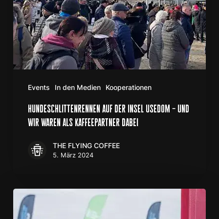
waren
als
Kaffeepartner
dabei
Events
In den Medien
Kooperationen
hundeschlittenrennen auf der insel usedom – und
wir waren als kaffeepartner dabei
THE FLYING COFFEE
5. März 2024
THE
FLYING