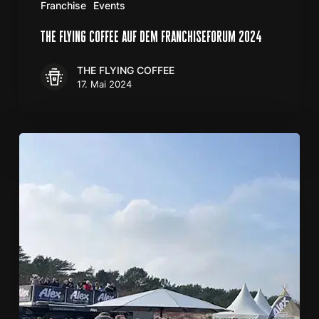
Franchise
Events
the flying coffee auf dem franchiseforum 2024
THE FLYING COFFEE
17. Mai 2024
Hundeschlittenrennen
auf
der
Insel
Usedom
–
und
wir