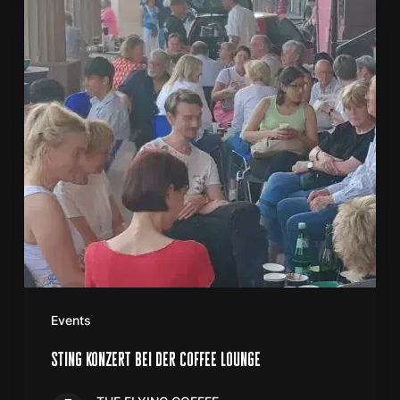
der
Coffee
Lounge
Events
sting konzert bei der coffee lounge