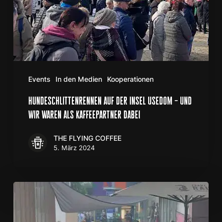
als
Kaffeepartner
dabei
Events
In den Medien
Kooperationen
hundeschlittenrennen auf der insel usedom – und
wir waren als kaffeepartner dabei
THE FLYING COFFEE
5. März 2024
Sting
Konzert
bei