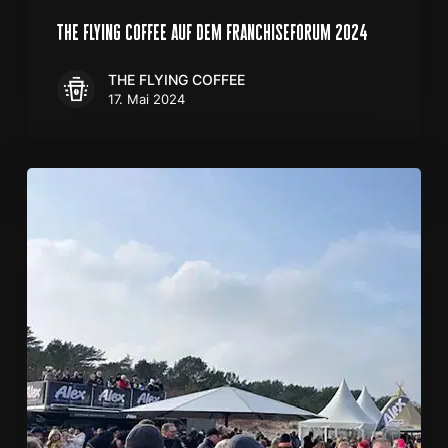
the flying coffee auf dem franchiseforum 2024
THE FLYING COFFEE
17. Mai 2024
Hundeschlittenrennen
auf
der
Insel
Usedom
–
und
wir
waren