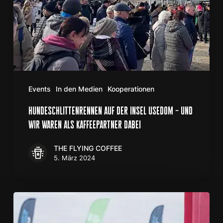
waren
als
Kaffeepartner
dabei
Events
In den Medien
Kooperationen
hundeschlittenrennen auf der insel usedom – und
wir waren als kaffeepartner dabei
THE FLYING COFFEE
5. März 2024
THE
FLYING