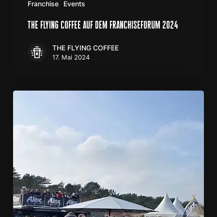
Franchise
Events
the flying coffee auf dem franchiseforum 2024
THE FLYING COFFEE
17. Mai 2024
Hundeschlittenrennen
auf
der
Insel
Usedom
–
und
wir